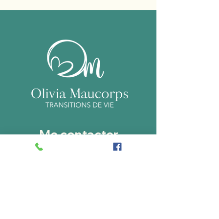
Me contacter
Tel.
06 17 94 63 72
oliviamaucorps@gmail.com
Adresse du cabinet
7 Imp. Frantz Schrader