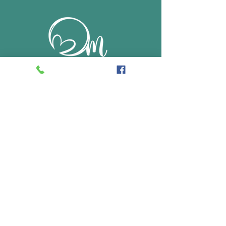
Me contacter
Tel.
06 17 94 63 72
oliviamaucorps@gmail.com
Adresse du cabinet
7 Imp. Frantz Schrader
31500
Toulouse, France